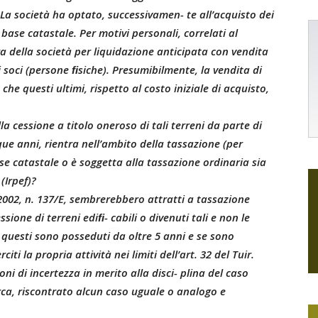
 La società ha optato, successivamen- te all’acquisto dei
base catastale. Per motivi personali, correlati al
ra della società per liquidazione anticipata con vendita
ssi soci (persone ﬁsiche). Presumibilmente, la vendita di
che questi ultimi, rispetto al costo iniziale di acquisto,
a cessione a titolo oneroso di tali terreni da parte di
que anni, rientra nell’ambito della tassazione (per
ase catastale o è soggetta alla tassazione ordinaria sia
(Irpef)?
 2002, n. 137/E, sembrerebbero attratti a tassazione
sione di terreni ediﬁ- cabili o divenuti tali e non le
e questi sono posseduti da oltre 5 anni e se sono
ti la propria attività nei limiti dell’art. 32 del Tuir.
i di incertezza in merito alla disci- plina del caso
ca, riscontrato alcun caso uguale o analogo e