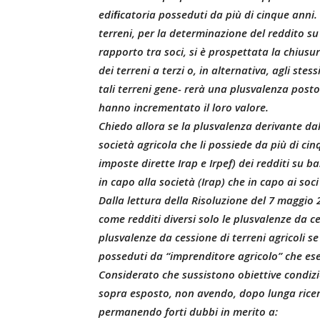
ediﬁcatoria posseduti da più di cinque anni.
terreni, per la determinazione del reddito su 
rapporto tra soci, si è prospettata la chiusu
dei terreni a terzi o, in alternativa, agli ste
tali terreni gene- rerà una plusvalenza posto 
hanno incrementato il loro valore.
Chiedo allora se la plusvalenza derivante dall
società agricola che li possiede da più di cin
imposte dirette Irap e Irpef) dei redditi su b
in capo alla società (Irap) che in capo ai soci 
Dalla lettura della Risoluzione del 7 maggio
come redditi diversi solo le plusvalenze da ces
plusvalenze da cessione di terreni agricoli s
posseduti da “imprenditore agricolo” che eserci
Considerato che sussistono obiettive condizion
sopra esposto, non avendo, dopo lunga ricer
permanendo forti dubbi in merito a: