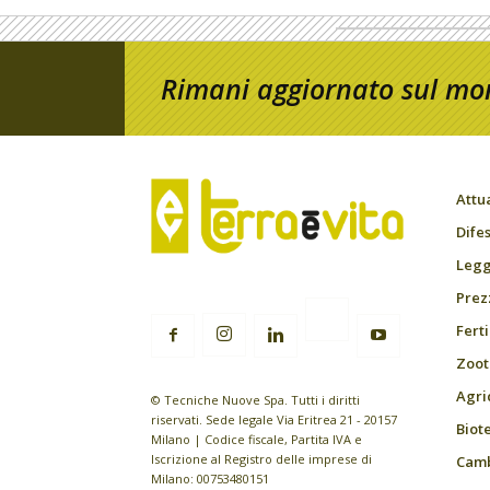
Rimani aggiornato sul mon
Attu
Difes
Leggi
Prez
Fert
Zoot
Agri
© Tecniche Nuove Spa. Tutti i diritti
riservati. Sede legale Via Eritrea 21 - 20157
Biot
Milano | Codice fiscale, Partita IVA e
Iscrizione al Registro delle imprese di
Camb
Milano: 00753480151