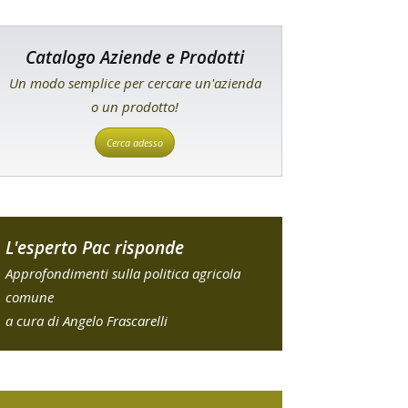
Catalogo Aziende e Prodotti
Un modo semplice per cercare un'azienda
o un prodotto!
Cerca adesso
L'esperto Pac risponde
Approfondimenti sulla politica agricola
comune
a cura di Angelo Frascarelli