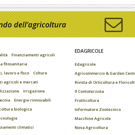
do dell’agricoltura
EDAGRICOLE
alità
Finanziamenti agricoli
a fitosanitaria
Edagricole
, lavoro e fisco
Colture
Agricommercio & Garden Cent
zi agricoli e mercati
Rivista di Orticoltura e Floricol
ilizzazione
Irrigazione
Il Contoterzista
ecnia
Energie rinnovabili
Frutticoltura
coltura biologica
Informatore Zootecnico
ecnologie
Macchine Agricole
iamenti climatici
Nova Agricoltura