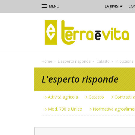
LA RIVISTA
CON
Terra
e
Vita
Home
L'esperto risponde
Catasto
In opzione 
L'esperto risponde
Attività agricola
Catasto
Contratti a
Mod. 730 e Unico
Normativa agroalime