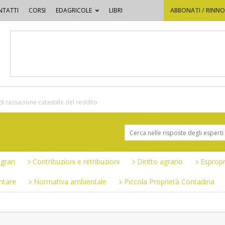
TATTI
CORSI
EDAGRICOLE
LIBRI
ABBONATI / RINN
di tassazione catastale del reddito
grari
Contribuzioni e retribuzioni
Diritto agrario
Espropr
ntare
Normativa ambientale
Piccola Proprietà Contadina