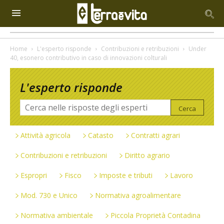
Home
L'esperto risponde
Contribuzioni e retribuzioni
Under
40, esonero contributivo in caso di innovazioni colturali
L'esperto risponde
Attività agricola
Catasto
Contratti agrari
Contribuzioni e retribuzioni
Diritto agrario
Espropri
Fisco
Imposte e tributi
Lavoro
Mod. 730 e Unico
Normativa agroalimentare
Normativa ambientale
Piccola Proprietà Contadina