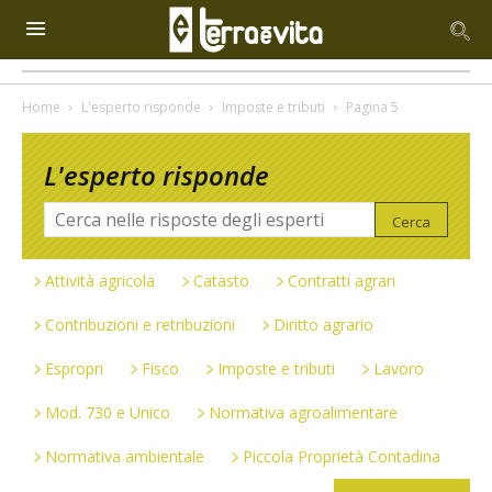
Home
L'esperto risponde
Imposte e tributi
Pagina 5
L'esperto risponde
Attività agricola
Catasto
Contratti agrari
Contribuzioni e retribuzioni
Diritto agrario
Espropri
Fisco
Imposte e tributi
Lavoro
Mod. 730 e Unico
Normativa agroalimentare
Normativa ambientale
Piccola Proprietà Contadina