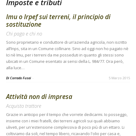
Imposte e tributi
Imu o Irpef sui terreni, il principio di
sostituzione
Chi paga e chi no
Sono proprietario e conduttore di un’azienda agricola, non iscritto
all’Inps, sita in un Comune collinare. Sino ad oggi non ho pagato nè
Ici nè Imu, per i terreni da me posseduti in quanto gli stessi sono
ubicati in un Comune esentato ai sensi della L. 984/77. Ora però,
alla luce…
Di Corrado Fusai
-
5 Marzo 2015
Attività non di impresa
Acquisto trattore
Grazie in anticipo per il tempo che vorrete dedicarmi. Io posseggo,
insieme con i miei fratelli, dei terreni agricoli sui quali abbiamo
uliveti, per un'estensione complessiva di poco più di un ettaro. Li
coltiviamo da soli, nel tempo libero, ricavando l'olio per casa e,