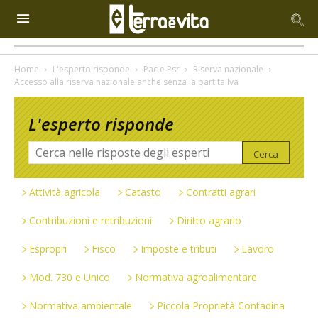
Home
L'esperto risponde
Pac e Psr
Riserva nazionale
Accesso alla riserva nazionale anche senza la partita Iva
L'esperto risponde
Attività agricola
Catasto
Contratti agrari
Contribuzioni e retribuzioni
Diritto agrario
Espropri
Fisco
Imposte e tributi
Lavoro
Mod. 730 e Unico
Normativa agroalimentare
Normativa ambientale
Piccola Proprietà Contadina