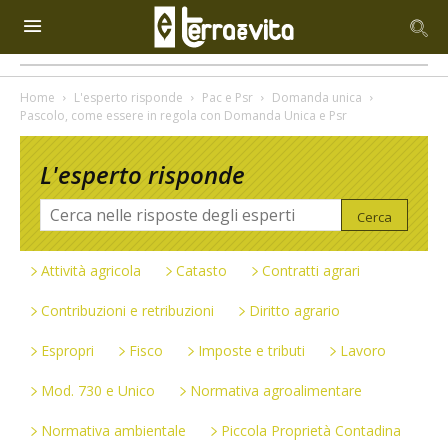
Home
L'esperto risponde
Pac e Psr
Domanda unica
Pascolo, come essere in regola con Domanda Unica e Psr
L'esperto risponde
Attività agricola
Catasto
Contratti agrari
Contribuzioni e retribuzioni
Diritto agrario
Espropri
Fisco
Imposte e tributi
Lavoro
Mod. 730 e Unico
Normativa agroalimentare
Normativa ambientale
Piccola Proprietà Contadina