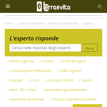
Home
L'esperto risponde
Normativa ambientale
Pagina 3
L'esperto risponde
Attività agricola
Catasto
Contratti agrari
Contribuzioni e retribuzioni
Diritto agrario
Espropri
Fisco
Imposte e tributi
Lavoro
Mod. 730 e Unico
Normativa agroalimentare
Normativa ambientale
Piccola Proprietà Contadina