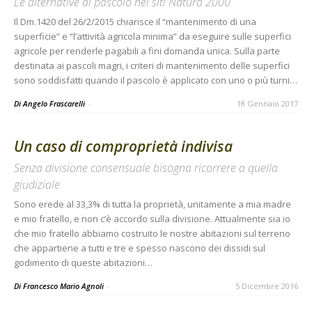
Le alternative al pascolo nei siti Natura 2000
Il Dm.1420 del 26/2/2015 chiarisce il “mantenimento di una
superficie” e “l’attività agricola minima” da eseguire sulle superfici
agricole per renderle pagabili a fini domanda unica. Sulla parte
destinata ai pascoli magri, i criteri di mantenimento delle superfici
sono soddisfatti quando il pascolo è applicato con uno o più turni…
Di Angelo Frascarelli
-
18 Gennaio 2017
Un caso di comproprietà indivisa
Senza divisione consensuale bisogna ricorrere a quella
giudiziale
Sono erede al 33,3% di tutta la proprietà, unitamente a mia madre
e mio fratello, e non c’è accordo sulla divisione. Attualmente sia io
che mio fratello abbiamo costruito le nostre abitazioni sul terreno
che appartiene a tutti e tre e spesso nascono dei dissidi sul
godimento di queste abitazioni…
Di Francesco Mario Agnoli
-
5 Dicembre 2016