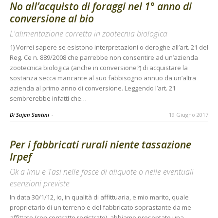
No all’acquisto di foraggi nel 1° anno di
conversione al bio
L'alimentazione corretta in zootecnia biologica
1) Vorrei sapere se esistono interpretazioni o deroghe all’art. 21 del
Reg. Ce n. 889/2008 che parrebbe non consentire ad un’azienda
zootecnica biologica (anche in conversione?) di acquistare la
sostanza secca mancante al suo fabbisogno annuo da un’altra
azienda al primo anno di conversione. Leggendo l’art. 21
sembrerebbe infatti che…
Di Sujen Santini
-
19 Giugno 2017
Per i fabbricati rurali niente tassazione
Irpef
Ok a Imu e Tasi nelle fasce di aliquote o nelle eventuali
esenzioni previste
In data 30/1/12, io, in qualità di affittuaria, e mio marito, quale
proprietario di un terreno e del fabbricato soprastante da me
affittato (con contratto registrato), abbiamo presentato una