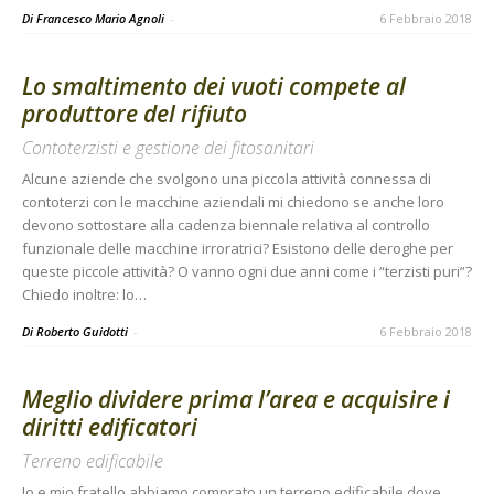
Di Francesco Mario Agnoli
-
6 Febbraio 2018
Lo smaltimento dei vuoti compete al
produttore del rifiuto
Contoterzisti e gestione dei fitosanitari
Alcune aziende che svolgono una piccola attività connessa di
contoterzi con le macchine aziendali mi chiedono se anche loro
devono sottostare alla cadenza biennale relativa al controllo
funzionale delle macchine irroratrici? Esistono delle deroghe per
queste piccole attività? O vanno ogni due anni come i “terzisti puri”?
Chiedo inoltre: lo…
Di Roberto Guidotti
-
6 Febbraio 2018
Meglio dividere prima l’area e acquisire i
diritti edificatori
Terreno edificabile
Io e mio fratello abbiamo comprato un terreno edificabile dove