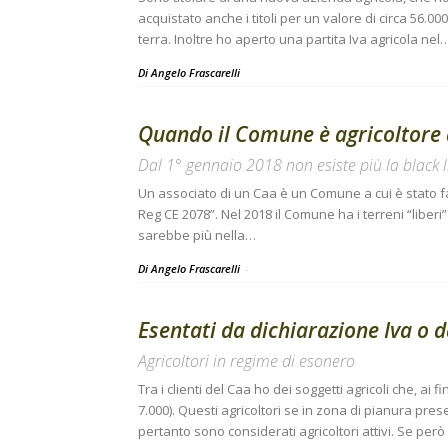
acquistato anche i titoli per un valore di circa 56.0
terra. Inoltre ho aperto una partita Iva agricola nel
Di
Angelo Frascarelli
Quando il Comune è agricoltore 
Dal 1° gennaio 2018 non esiste più la black l
Un associato di un Caa è un Comune a cui è stato fa
Reg CE 2078”. Nel 2018 il Comune ha i terreni “liber
sarebbe più nella…
Di Angelo Frascarelli
-
Esentati da dichiarazione Iva o d
Agricoltori in regime di esonero
Tra i clienti del Caa ho dei soggetti agricoli che, ai 
7.000). Questi agricoltori se in zona di pianura pre
pertanto sono considerati agricoltori attivi. Se però 