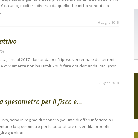
00 € da un agricoltore diverso da quello che mi ha venduto la
…
16 Luglio 2018
attivo
ist
tta, fino al 2017, domanda per “riposo ventennale dei terreni -
i” e ovviamente non ha i titoli. - può fare ora domanda Pac? (non
3 Giugno 2018
a spesometro per il fisco e...
fini Iva, sono in regime di esonero (volume di affari inferiore a €
sentano lo spesometro per le autofatture di vendita prodotti,
gli agricoltori…