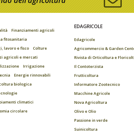
do dell’agricoltura
EDAGRICOLE
alità
Finanziamenti agricoli
a fitosanitaria
Edagricole
, lavoro e fisco
Colture
Agricommercio & Garden Cent
zi agricoli e mercati
Rivista di Orticoltura e Floricol
ilizzazione
Irrigazione
Il Contoterzista
ecnia
Energie rinnovabili
Frutticoltura
coltura biologica
Informatore Zootecnico
ecnologie
Macchine Agricole
iamenti climatici
Nova Agricoltura
omia circolare
Olivo e Olio
Passione in verde
Suinicoltura