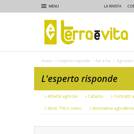
LA RIVISTA
CON
Terra
e
Vita
Home
L'esperto risponde
Pac e Psr
Agricoltor
L'esperto risponde
Attività agricola
Catasto
Contratti a
Mod. 730 e Unico
Normativa agroalime