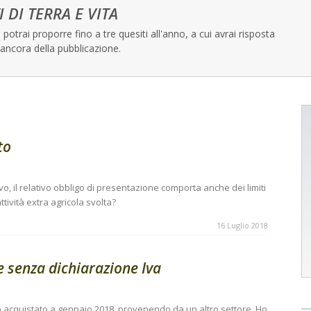
I DI TERRA E VITA
potrai proporre fino a tre quesiti all'anno, a cui avrai risposta
ancora della pubblicazione.
to
tivo, il relativo obbligo di presentazione comporta anche dei limiti
ttività extra agricola svolta?
16 Luglio 2018
e senza dichiarazione Iva
o acquistato a gennaio 2018, provenendo da un altro settore. Ho