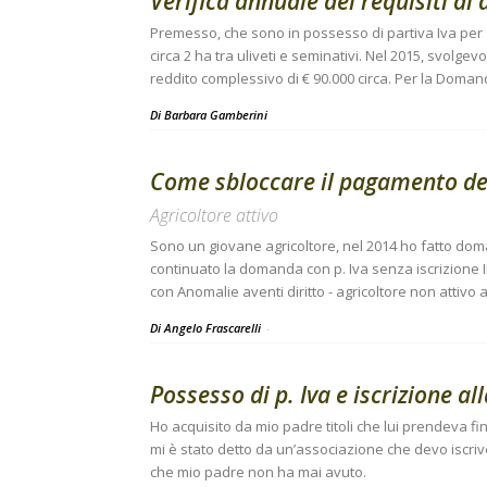
Verifica annuale dei requisiti di 
Premesso, che sono in possesso di partiva Iva per at
circa 2 ha tra uliveti e seminativi. Nel 2015, svolge
reddito complessivo di € 90.000 circa. Per la Doma
Di
Barbara Gamberini
Come sbloccare il pagamento dei 
Agricoltore attivo
Sono un giovane agricoltore, nel 2014 ho fatto dom
continuato la domanda con p. Iva senza iscrizione Inp
con Anomalie aventi diritto - agricoltore non attivo
Di Angelo Frascarelli
-
Possesso di p. Iva e iscrizione 
Ho acquisito da mio padre titoli che lui prendeva 
mi è stato detto da un’associazione che devo iscrive
che mio padre non ha mai avuto.