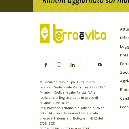
Rimani aggiornato sul mon
Attu
Difes
Leggi
Prez
Fert
Zoot
Agri
© Tecniche Nuove Spa. Tutti i diritti
riservati. Sede legale Via Eritrea 21 - 20157
Biot
Milano | Codice fiscale, Partita IVA e
Iscrizione al Registro delle imprese di
Camb
Milano: 00753480151
Econ
Registrazione Tribunale di Milano n. 76 del
5.3.2014 (Precedentemente registrata
presso il Tribunale di Bologna n. 4272 del
7/04/1973)
ROC n. 24344 dell’11 marzo 2014