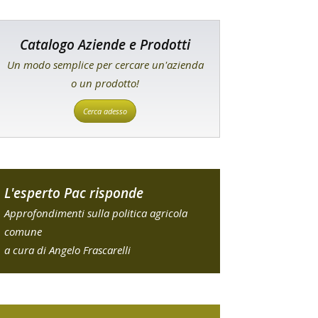
Catalogo Aziende e Prodotti
Un modo semplice per cercare un'azienda
o un prodotto!
Cerca adesso
L'esperto Pac risponde
Approfondimenti sulla politica agricola
comune
a cura di Angelo Frascarelli