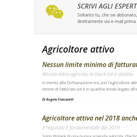
SCRIVI AGLI ESPERT
Soltanto tu, che sei abbonato, 
direttamente via e-mail prima 
Agricoltore attivo
Nessun limite minimo di fattura
Attività extra-agricola, la black list è abolita
In merito alla Dichiarazione Iva, per l’agricoltore at
minimi di fatturato ed è in qualche modo legato all’a
Di
Angelo Frascarelli
Agricoltore attivo nel 2018 anch
Il requisito è fondamentale dal 2019
Sono titolare di una nuova azienda agricola, che h