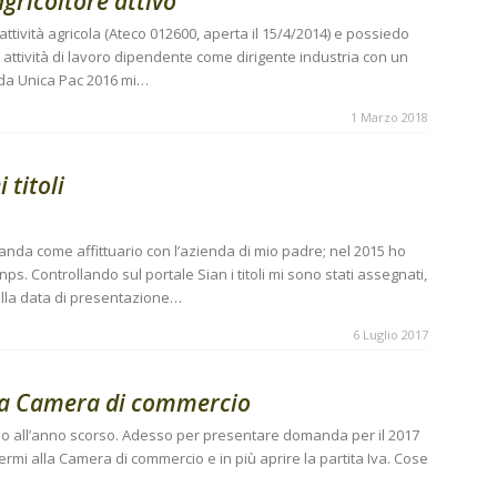
agricoltore attivo
tività agricola (Ateco 012600, aperta il 15/4/2014) e possiedo
vo attività di lavoro dipendente come dirigente industria con un
nda Unica Pac 2016 mi…
1 Marzo 2018
titoli
anda come affittuario con l’azienda di mio padre; nel 2015 ho
s. Controllando sul portale Sian i titoli mi sono stati assegnati,
 alla data di presentazione…
6 Luglio 2017
alla Camera di commercio
fino all’anno scorso. Adesso per presentare domanda per il 2017
rmi alla Camera di commercio e in più aprire la partita Iva. Cose