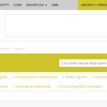
TATTI
CORSI
EDAGRICOLE
LIBRI
ABBONATI / RINN
e attivo
Pagina 2
grari
Contribuzioni e retribuzioni
Diritto agrario
Espropr
ntare
Normativa ambientale
Piccola Proprietà Contadina