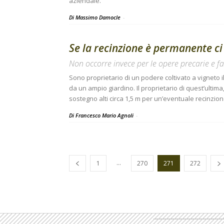
aziendale.
Di Massimo Damocle
-
Se la recinzione è permanente ci 
Non occorre invece per le opere precarie e f
Sono proprietario di un podere coltivato a vigneto il
da un ampio giardino. Il proprietario di quest’ultima,
sostegno alti circa 1,5 m per un’eventuale recinzi
Di Francesco Mario Agnoli
-
...
1
270
271
272