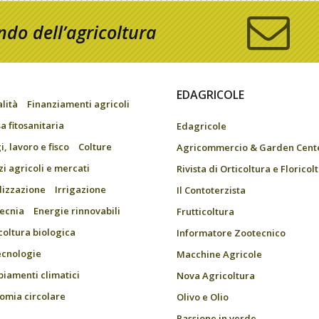
do dell’agricoltura
EDAGRICOLE
alità
Finanziamenti agricoli
a fitosanitaria
Edagricole
, lavoro e fisco
Colture
Agricommercio & Garden Cent
zi agricoli e mercati
Rivista di Orticoltura e Floricol
ilizzazione
Irrigazione
Il Contoterzista
ecnia
Energie rinnovabili
Frutticoltura
coltura biologica
Informatore Zootecnico
ecnologie
Macchine Agricole
iamenti climatici
Nova Agricoltura
omia circolare
Olivo e Olio
Passione in verde