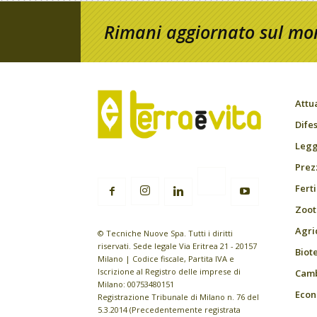
Rimani aggiornato sul mon
Attu
Difes
Leggi
Prez
Fert
Zoot
Agri
© Tecniche Nuove Spa. Tutti i diritti
riservati. Sede legale Via Eritrea 21 - 20157
Biot
Milano | Codice fiscale, Partita IVA e
Iscrizione al Registro delle imprese di
Camb
Milano: 00753480151
Econ
Registrazione Tribunale di Milano n. 76 del
5.3.2014 (Precedentemente registrata