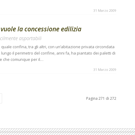
31 Marzo 2009
vuole la concessione edilizia
acilmente asportabili
 quale confina, tra gli altri, con un’abitazione privata circondata
 lungo il perimetro del confine, anni fa, ha piantato dei paletti di
one che comunque per il…
31 Marzo 2009
Pagina 271 di 272