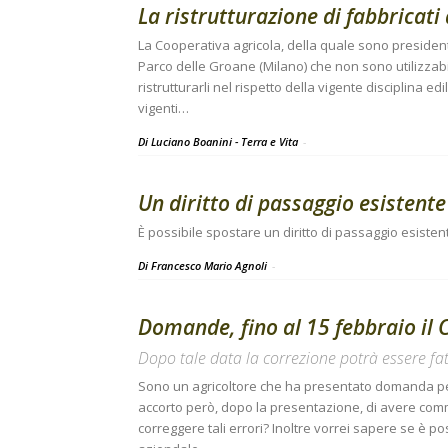
La ristrutturazione di fabbricati
La Cooperativa agricola, della quale sono presidente
Parco delle Groane (Milano) che non sono utilizzabi
ristrutturarli nel rispetto della vigente disciplina edil
vigenti…
Di Luciano Boanini - Terra e Vita
-
Un diritto di passaggio esisten
È possibile spostare un diritto di passaggio esiste
Di Francesco Mario Agnoli
-
Domande, fino al 15 febbraio il C
Dopo tale data la correzione potrà essere fat
Sono un agricoltore che ha presentato domanda per 
accorto però, dopo la presentazione, di avere com
correggere tali errori? Inoltre vorrei sapere se è po