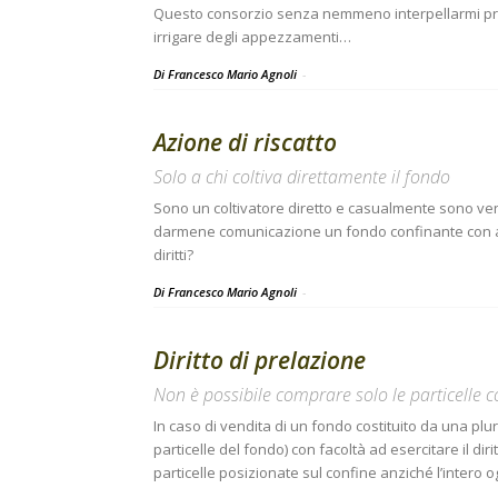
Questo consorzio senza nemmeno interpellarmi pre
irrigare degli appezzamenti…
Di Francesco Mario Agnoli
-
Azione di riscatto
Solo a chi coltiva direttamente il fondo
Sono un coltivatore diretto e casualmente sono v
darmene comunicazione un fondo confinante con alt
diritti?
Di Francesco Mario Agnoli
-
Diritto di prelazione
Non è possibile comprare solo le particelle c
In caso di vendita di un fondo costituito da una plur
particelle del fondo) con facoltà ad esercitare il di
particelle posizionate sul confine anziché l’intero 