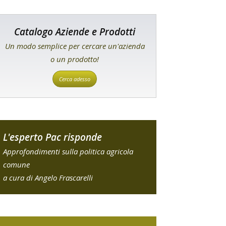
Catalogo Aziende e Prodotti
Un modo semplice per cercare un'azienda
o un prodotto!
Cerca adesso
L'esperto Pac risponde
Approfondimenti sulla politica agricola
comune
a cura di Angelo Frascarelli