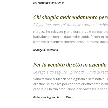
Di Francesco Mario Agnoli
-
Chi sbaglia avvicendamento perde 
E Agea "recuperera" anche le somme indebit
Nel 2007 ho coltivato grano duro, orzo e barbabieto
barbabietola non ha dato molte soddisfazioni in co
il prezzo si mantiene interessante. Per questi moti
Di Angelo Frascarelli
-
Per la vendita diretta in aziend
Le regole da seguire, i prodotti, i limiti di redd
Sono titolare di un’azienda agricola a seminativo. H
allestire un chiosco per vendere direttamente la mi
caso in cui la mia produzione non bastasse a soddi
Di Barbara Segato - Terra e Vita
-