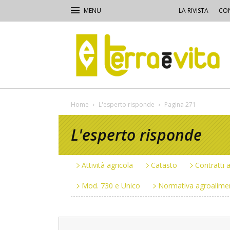
LA RIVISTA
CON
Terra
e
Vita
Home
L'esperto risponde
Pagina 271
L'esperto risponde
Attività agricola
Catasto
Contratti a
Mod. 730 e Unico
Normativa agroalime