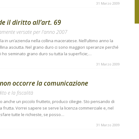
31 Marzo 2009
il diritto all’art. 69
amente versate per l'anno 2007
la in un’azienda nella collina maceratese. Nell’ultimo anno la
llina asciutta. Nel grano duro ci sono maggiori speranze perché
vi ho seminato grano duro su tutta la superficie;…
31 Marzo 2009
a non occorre la comunicazione
ito e la fiscalità
o anche un piccolo frutteto, produco ciliegie. Sto pensando di
a frutta. Vorrei sapere se serve la licenza commerciale e, nel
sfare tutte le richieste, se posso…
31 Marzo 2009