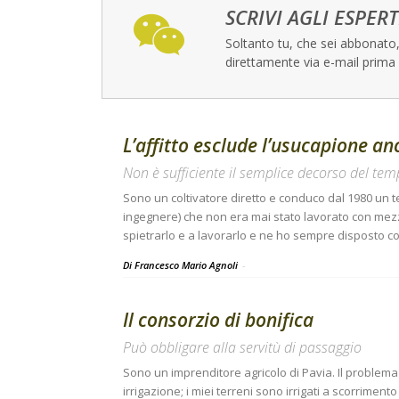
SCRIVI AGLI ESPERT
Soltanto tu, che sei abbonato, 
direttamente via e-mail prima 
L’affitto esclude l’usucapione anc
Non è sufficiente il semplice decorso del te
Sono un coltivatore diretto e conduco dal 1980 un t
ingegnere) che non era mai stato lavorato con mezzi 
spietrarlo e a lavorarlo e ne ho sempre disposto 
Di Francesco Mario Agnoli
-
Il consorzio di bonifica
Può obbligare alla servitù di passaggio
Sono un imprenditore agricolo di Pavia. Il problema
irrigazione; i miei terreni sono irrigati a scorrimen