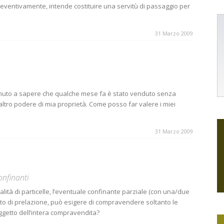
ventivamente, intende costituire una servitù di passaggio per
31 Marzo 2009
enuto a sapere che qualche mese fa è stato venduto senza
ro podere di mia proprietà. Come posso far valere i miei
31 Marzo 2009
onfinanti
alità di particelle, l’eventuale confinante parziale (con una/due
ritto di prelazione, può esigere di compravendere soltanto le
oggetto dell’intera compravendita?