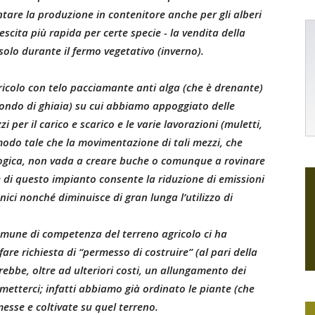
re la produzione in contenitore anche per gli alberi
escita più rapida per certe specie - la vendita della
solo durante il fermo vegetativo (inverno).
ricolo con telo pacciamante anti alga (che è drenante)
fondo di ghiaia) su cui abbiamo appoggiato delle
per il carico e scarico e le varie lavorazioni (muletti,
n modo tale che la movimentazione di tali mezzi, che
logica, non vada a creare buche o comunque a rovinare
ne di questo impianto consente la riduzione di emissioni
nici nonché diminuisce di gran lunga l’utilizzo di
Comune di competenza del terreno agricolo ci ha
are richiesta di “permesso di costruire” (al pari della
ebbe, oltre ad ulteriori costi, un allungamento dei
etterci; infatti abbiamo già ordinato le piante (che
sse e coltivate su quel terreno.