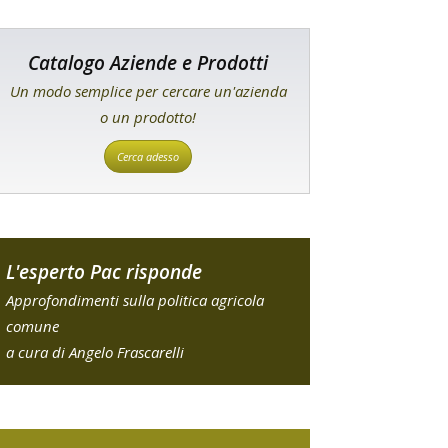
Catalogo Aziende e Prodotti
Un modo semplice per cercare un'azienda
o un prodotto!
Cerca adesso
L'esperto Pac risponde
Approfondimenti sulla politica agricola
comune
a cura di Angelo Frascarelli