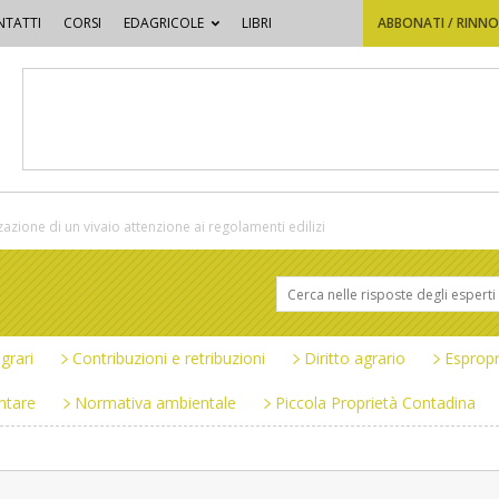
TATTI
CORSI
EDAGRICOLE
LIBRI
ABBONATI / RINN
zazione di un vivaio attenzione ai regolamenti edilizi
grari
Contribuzioni e retribuzioni
Diritto agrario
Espropr
ntare
Normativa ambientale
Piccola Proprietà Contadina