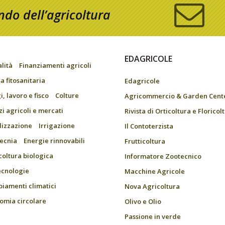
do dell’agricoltura
EDAGRICOLE
alità
Finanziamenti agricoli
a fitosanitaria
Edagricole
, lavoro e fisco
Colture
Agricommercio & Garden Cent
zi agricoli e mercati
Rivista di Orticoltura e Floricol
ilizzazione
Irrigazione
Il Contoterzista
ecnia
Energie rinnovabili
Frutticoltura
coltura biologica
Informatore Zootecnico
ecnologie
Macchine Agricole
iamenti climatici
Nova Agricoltura
omia circolare
Olivo e Olio
Passione in verde