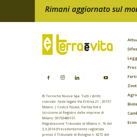
Rimani aggiornato sul mon
Attu
Difes
Leggi
Prez
Fert
Zoot
Agri
© Tecniche Nuove Spa. Tutti i diritti
riservati. Sede legale Via Eritrea 21 - 20157
Biot
Milano | Codice fiscale, Partita IVA e
Iscrizione al Registro delle imprese di
Camb
Milano: 00753480151
Econ
Registrazione Tribunale di Milano n. 76 del
5.3.2014 (Precedentemente registrata
presso il Tribunale di Bologna n. 4272 del