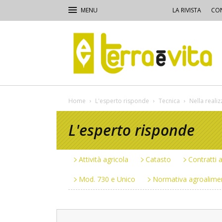
LA RIVISTA
CON
Terra
e
Vita
Home
L'esperto risponde
Tecnica
Nella realiz
L'esperto risponde
Attività agricola
Catasto
Contratti a
Mod. 730 e Unico
Normativa agroalime