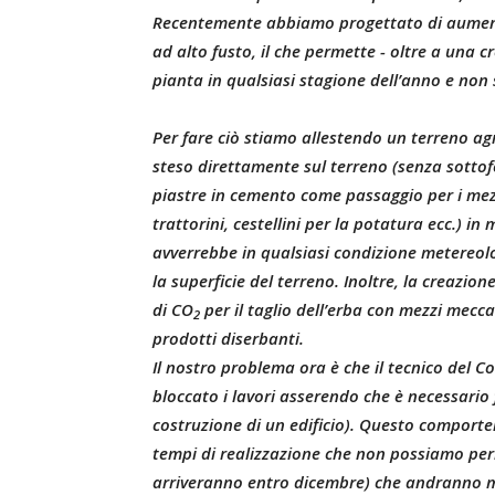
Recentemente abbiamo progettato di aumenta
ad alto fusto, il che permette - oltre a una cr
pianta in qualsiasi stagione dell’anno e non 
Per fare ciò stiamo allestendo un terreno ag
steso direttamente sul terreno (senza sotto
piastre in cemento come passaggio per i mezzi 
trattorini, cestellini per la potatura ecc.) i
avverrebbe in qualsiasi condizione metereo
la superficie del terreno. Inoltre, la creazio
di CO
per il taglio dell’erba con mezzi mecca
2
prodotti diserbanti.
Il nostro problema ora è che il tecnico del 
bloccato i lavori asserendo che è necessario f
costruzione di un edificio). Questo comporter
tempi di realizzazione che non possiamo perm
arriveranno entro dicembre) che andranno me