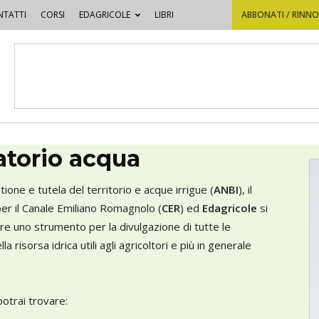
TATTI
CORSI
EDAGRICOLE
LIBRI
ABBONATI / RINN
atorio acqua
one e tutela del territorio e acque irrigue (
ANBI
), il
er il Canale Emiliano Romagnolo (
CER
) ed
Edagricole
si
re uno strumento per la divulgazione di tutte le
a risorsa idrica utili agli agricoltori e più in generale
potrai trovare: