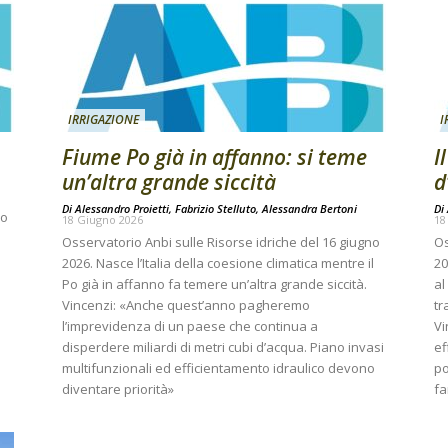
IRRIGAZIONE
I
Fiume Po già in affanno: si teme
I
un’altra grande siccità
d
Di
Alessandro Proietti, Fabrizio Stelluto, Alessandra Bertoni
Di
no
18 Giugno 2026
18
Osservatorio Anbi sulle Risorse idriche del 16 giugno
Os
2026. Nasce l’Italia della coesione climatica mentre il
20
Po già in affanno fa temere un’altra grande siccità.
al
Vincenzi: «Anche quest’anno pagheremo
tr
l’imprevidenza di un paese che continua a
Vi
disperdere miliardi di metri cubi d’acqua. Piano invasi
ef
multifunzionali ed efficientamento idraulico devono
po
diventare priorità»
fa