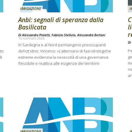
IRRIGAZIONE
I
Anbi: segnali di speranza dalla
C
Basilicata
l
r
Di
Alessandro Proietti, Fabrizio Stelluto, Alessandra Bertoni
16 Gennaio 2026
Di
In Sardegna e al Nord permangono preoccupanti
Pe
lto
deficit idrici. Vincenzi: «L’alternarsi di fasi idrologiche
ge
di
estreme evidenzia la necessità di una governance
me
flessibile e reattiva alle esigenze dei territori»
ri
an
IRRIGAZIONE
I