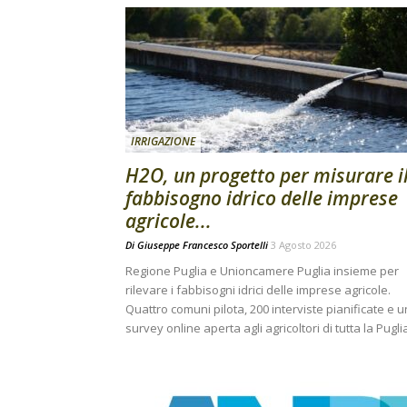
IRRIGAZIONE
H2O, un progetto per misurare i
fabbisogno idrico delle imprese
agricole...
Di
Giuseppe Francesco Sportelli
3 Agosto 2026
Regione Puglia e Unioncamere Puglia insieme per
rilevare i fabbisogni idrici delle imprese agricole.
Quattro comuni pilota, 200 interviste pianificate e 
survey online aperta agli agricoltori di tutta la Pugli