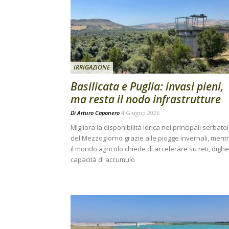
IRRIGAZIONE
Basilicata e Puglia: invasi pieni,
ma resta il nodo infrastrutture
Di
Arturo Caponero
4 Giugno 2026
Migliora la disponibilità idrica nei principali serbatoi
del Mezzogiorno grazie alle piogge invernali, ment
il mondo agricolo chiede di accelerare su reti, dighe
capacità di accumulo