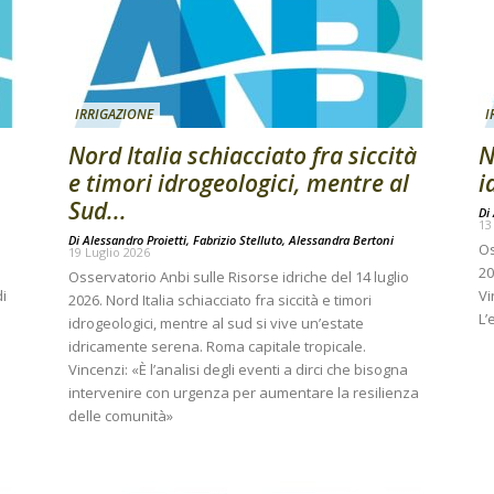
IRRIGAZIONE
I
Nord Italia schiacciato fra siccità
N
e timori idrogeologici, mentre al
i
Sud...
Di
13
Di
Alessandro Proietti, Fabrizio Stelluto, Alessandra Bertoni
Os
19 Luglio 2026
20
Osservatorio Anbi sulle Risorse idriche del 14 luglio
di
Vi
2026. Nord Italia schiacciato fra siccità e timori
L’
idrogeologici, mentre al sud si vive un’estate
idricamente serena. Roma capitale tropicale.
Vincenzi: «È l’analisi degli eventi a dirci che bisogna
intervenire con urgenza per aumentare la resilienza
delle comunità»