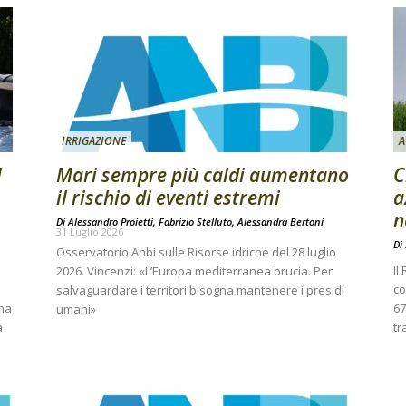
IRRIGAZIONE
A
l
Mari sempre più caldi aumentano
C
il rischio di eventi estremi
a
n
Di
Alessandro Proietti, Fabrizio Stelluto, Alessandra Bertoni
31 Luglio 2026
Di
Osservatorio Anbi sulle Risorse idriche del 28 luglio
Il
2026. Vincenzi: «L’Europa mediterranea brucia. Per
co
salvaguardare i territori bisogna mantenere i presidi
una
67
umani»
a
tr