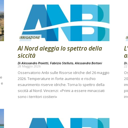
IRRIGAZIONE
I
Al Nord aleggia lo spettro della
L
siccità
a
Di
Alessandro Proietti, Fabrizio Stelluto, Alessandra Bertoni
Di
28 Maggio 2026
22
Osservatorio Anbi sulle Risorse idriche del 26 maggio
Os
re
2026. Temperature in forte aumento e rischio
20
 e
esaurimento riserve idriche. Torna lo spettro della
im
siccità al Nord. Vincenzi: «Primi a essere minacciati
pi
sono i territori costieri»
in