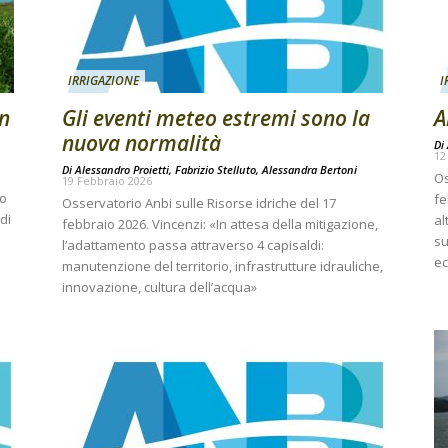
IRRIGAZIONE
I
on
Gli eventi meteo estremi sono la
A
nuova normalità
Di
12
Di
Alessandro Proietti, Fabrizio Stelluto, Alessandra Bertoni
Os
19 Febbraio 2026
no
fe
Osservatorio Anbi sulle Risorse idriche del 17
di
al
febbraio 2026. Vincenzi: «In attesa della mitigazione,
su
l’adattamento passa attraverso 4 capisaldi:
ec
manutenzione del territorio, infrastrutture idrauliche,
innovazione, cultura dell’acqua»